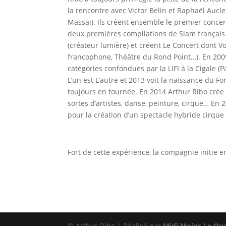
la rencontre avec Victor Belin et Raphaël Aucl
Massaï). Ils créent ensemble le premier concer
deux premières compilations de Slam français 
(créateur lumière) et créent Le Concert dont V
francophone, Théâtre du Rond Point…). En 200
catégories confondues par la LIFI à la Cigale (
L’un est L’autre et 2013 voit la naissance du Fo
toujours en tournée. En 2014 Arthur Ribo crée 
sortes d’artistes, danse, peinture, cirque… En
pour la création d’un spectacle hybride cirque 
Fort de cette expérience, la compagnie initie e
© Arthur Ribo | Réalisé par
Midi Moins Le Qu