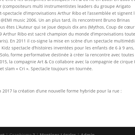
er (compositeurs multi instrumentistes leaders du groupe Arigato
t-spectacle d’improvisations Arthur Ribo et l’assemblée et signent 
@EMI music 2006. Un an plus tard, ils rencontrent Bruno Brinas
ous êtes L’Auteur qui se joue depuis dix ans (Mythos, Coup de cœur
9 Arthur Ribo est sacré champion du monde d’improvisations tout
Paris). En 2011 il co-signe la mise en scène d’un spectacle multiméd
r Kidz spectacle d’histoires inventées pour les enfants de 6 à 9 ans,
Solo, forme performative destinée à créer la rencontre avec toutes
 2015, la compagnie Art & Co collabore avec la compagnie de cirque 
et slam « Cri ». Spectacle toujours en tournée.
n 2017 la création d’une nouvelle forme hybride pour la rue :
art
| Graphisme
?
|
Mentions Légales
|
Admin