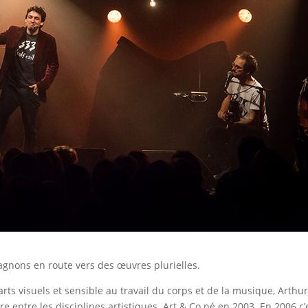
pagnons en route vers des œuvres plurielles.
arts visuels et sensible au travail du corps et de la musique, Arthu
tre entre les disciplines artistiques. Art & Co né en 2003. En 2006 c’