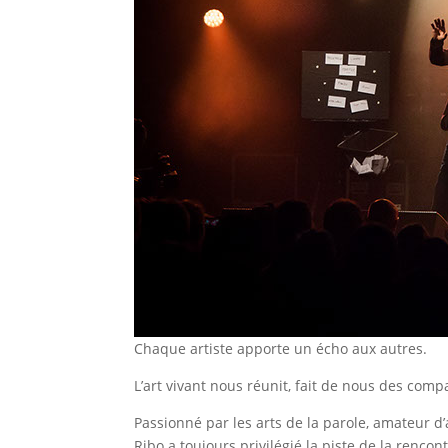
Chaque artiste apporte un écho aux autres.
L’art vivant nous réunit, fait de nous des com
Passionné par les arts de la parole, amateur d’
Ribo a toujours privilégié la piste de la rencon