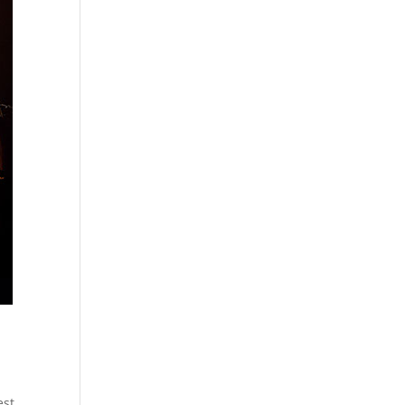
r
est