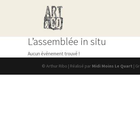
L’assemblée in situ
Aucun événement trouvé !
© Arthur Ribo | Réalisé par
Midi Moins Le Quart
| G