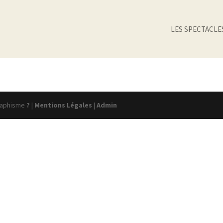
LES SPECTACLE
raphisme
?
|
Mentions Légales
|
Admin